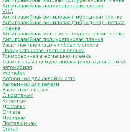
Антигравийная матовая полиуретановая пленка
Антигравийная полиуретановая пленка
VHQ
Антигравийная виниловая (гибридная) пленка
Антигравийная виниловая (гибридная) цветная
пленка
Антигравийная матовая полиуретановая пленка
Антигравийная полиуретановая пленка
Защитная пленка для лобового стекла
Полиуретановая цветная пленка
Тонировочная атермальная пленка
Тонирующая полиуретановая пленка для оптики
автомобиля
Wematec
Автовинил для оклейки авто
Автовинил для печати
Защитные пленки
О компании
Клиентам
Доставка
Оплата
Дилерам
Поставщикам
Статьи