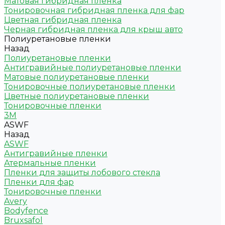
Матовая гибридная пленка
Тонировочная гибридная пленка для фар
Цветная гибридная пленка
Черная гибридная пленка для крыш авто
Полиуретановые пленки
Назад
Полиуретановые пленки
Антигравийные полиуретановые пленки
Матовые полиуретановые пленки
Тонировочные полиуретановые пленки
Цветные полиуретановые пленки
Тонировочные пленки
3M
ASWF
Назад
ASWF
Антигравийные пленки
Атермальные пленки
Пленки для защиты лобового стекла
Пленки для фар
Тонировочные пленки
Avery
Bodyfence
Bruxsafol