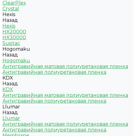
ClearPlex
Crystal
Hexis
Назад
Hexis
HX20000
HX30000
Suptac
Hogomaku
Назад
Hogomaku
Антигравийная матовая полиуретановая пленка
Антигравийная полиуретановая пленка
KDX
Назад
KDX
Антигравийная матовая полиуретановая пленка
Антигравийная полиуретановая пленка
Llumar
Назад
Llumar
Антигравийная матовая полиуретановая пленка
Антигравийная полиуретановая пленка
Membrane