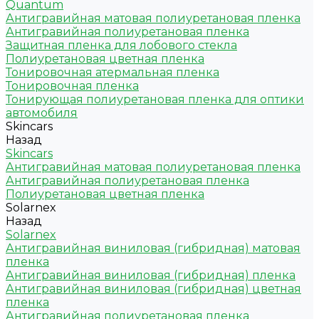
Quantum
Антигравийная матовая полиуретановая пленка
Антигравийная полиуретановая пленка
Защитная пленка для лобового стекла
Полиуретановая цветная пленка
Тонировочная атермальная пленка
Тонировочная пленка
Тонирующая полиуретановая пленка для оптики
автомобиля
Skincars
Назад
Skincars
Антигравийная матовая полиуретановая пленка
Антигравийная полиуретановая пленка
Полиуретановая цветная пленка
Solarnex
Назад
Solarnex
Антигравийная виниловая (гибридная) матовая
пленка
Антигравийная виниловая (гибридная) пленка
Антигравийная виниловая (гибридная) цветная
пленка
Антигравийная полиуретановая пленка