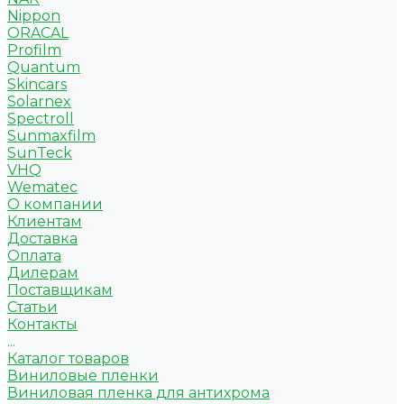
Nippon
ORACAL
Profilm
Quantum
Skincars
Solarnex
Spectroll
Sunmaxfilm
SunTeck
VHQ
Wematec
О компании
Клиентам
Доставка
Оплата
Дилерам
Поставщикам
Статьи
Контакты
...
Каталог товаров
Виниловые пленки
Виниловая пленка для антихрома