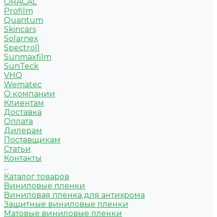
ORACAL
Profilm
Quantum
Skincars
Solarnex
Spectroll
Sunmaxfilm
SunTeck
VHQ
Wematec
О компании
Клиентам
Доставка
Оплата
Дилерам
Поставщикам
Статьи
Контакты
...
Каталог товаров
Виниловые пленки
Виниловая пленка для антихрома
Защитные виниловые пленки
Матовые виниловые пленки