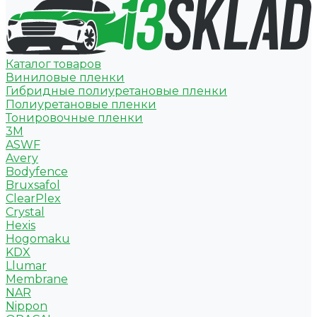
Каталог товаров
Виниловые пленки
Гибридные полиуретановые пленки
Полиуретановые пленки
Тонировочные пленки
3M
ASWF
Avery
Bodyfence
Bruxsafol
ClearPlex
Crystal
Hexis
Hogomaku
KDX
Llumar
Membrane
NAR
Nippon