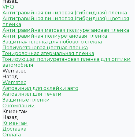
Назад
VHQ
Антигравийная виниловая (гибридная) пленка
Антигравийная виниловая (гибридная) цветная
пленка
Антигравийная матовая полиуретановая пленка
Антигравийная полиуретановая пленка
Защитная пленка для лобового стекла
Полиуретановая цветная пленка
Тонировочная атермальная пленка
Тонирующая полиуретановая пленка для оптики
автомобиля
Wematec
Назад
Wematec
Автовинил для оклейки авто
Автовинил для печати
Защитные пленки
О компании
Клиентам
Назад
Клиентам
Доставка
Оплата