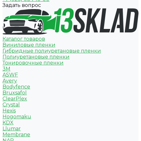
Задать вопрос
Каталог товаров
Виниловые пленки
Гибридные полиуретановые пленки
Полиуретановые пленки
Тонировочные пленки
3M
ASWF
Avery
Bodyfence
Bruxsafol
ClearPlex
Crystal
Hexis
Hogomaku
KDX
Llumar
Membrane
NAR