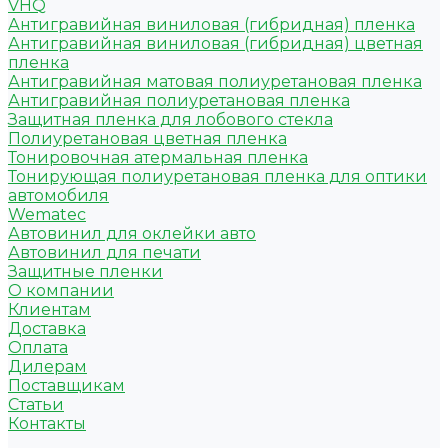
VHQ
Антигравийная виниловая (гибридная) пленка
Антигравийная виниловая (гибридная) цветная
пленка
Антигравийная матовая полиуретановая пленка
Антигравийная полиуретановая пленка
Защитная пленка для лобового стекла
Полиуретановая цветная пленка
Тонировочная атермальная пленка
Тонирующая полиуретановая пленка для оптики
автомобиля
Wematec
Автовинил для оклейки авто
Автовинил для печати
Защитные пленки
О компании
Клиентам
Доставка
Оплата
Дилерам
Поставщикам
Статьи
Контакты