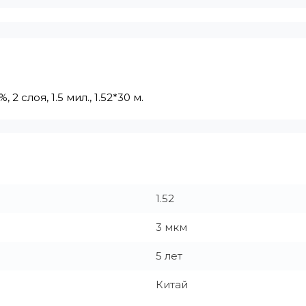
 слоя, 1.5 мил., 1.52*30 м.
1.52
3 мкм
5 лет
Китай