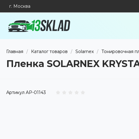
г. Москва
Главная
/
Каталог товаров
/
Solarnex
/
Тонировочная п
Пленка SOLARNEX KRYST
Артикул
AP-01143