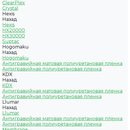
ClearPlex
Crystal
Hexis
Назад
Hexis
HX20000
HX30000
Suptac
Hogomaku
Назад
Hogomaku
Антигравийная матовая полиуретановая пленка
Антигравийная полиуретановая пленка
KDX
Назад
KDX
Антигравийная матовая полиуретановая пленка
Антигравийная полиуретановая пленка
Llumar
Назад
Llumar
Антигравийная матовая полиуретановая пленка
Антигравийная полиуретановая пленка
Membrane