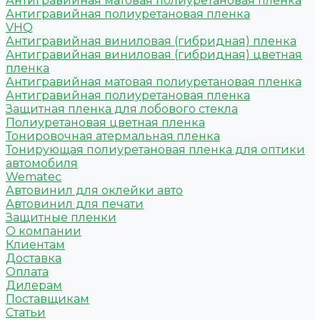
Антигравийная матовая полиуретановая пленка
Антигравийная полиуретановая пленка
VHQ
Антигравийная виниловая (гибридная) пленка
Антигравийная виниловая (гибридная) цветная
пленка
Антигравийная матовая полиуретановая пленка
Антигравийная полиуретановая пленка
Защитная пленка для лобового стекла
Полиуретановая цветная пленка
Тонировочная атермальная пленка
Тонирующая полиуретановая пленка для оптики
автомобиля
Wematec
Автовинил для оклейки авто
Автовинил для печати
Защитные пленки
О компании
Клиентам
Доставка
Оплата
Дилерам
Поставщикам
Статьи