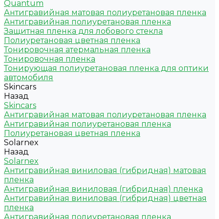
Quantum
Антигравийная матовая полиуретановая пленка
Антигравийная полиуретановая пленка
Защитная пленка для лобового стекла
Полиуретановая цветная пленка
Тонировочная атермальная пленка
Тонировочная пленка
Тонирующая полиуретановая пленка для оптики
автомобиля
Skincars
Назад
Skincars
Антигравийная матовая полиуретановая пленка
Антигравийная полиуретановая пленка
Полиуретановая цветная пленка
Solarnex
Назад
Solarnex
Антигравийная виниловая (гибридная) матовая
пленка
Антигравийная виниловая (гибридная) пленка
Антигравийная виниловая (гибридная) цветная
пленка
Антигравийная полиуретановая пленка