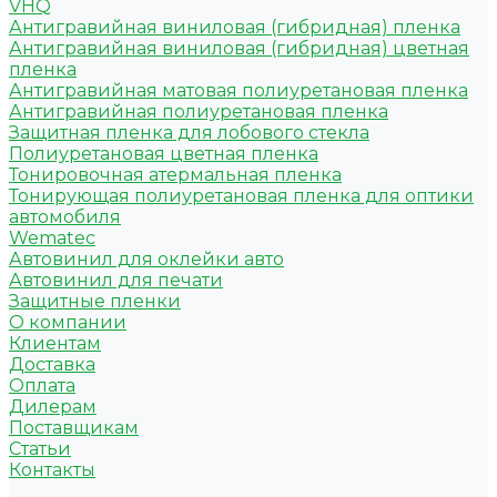
VHQ
Антигравийная виниловая (гибридная) пленка
Антигравийная виниловая (гибридная) цветная
пленка
Антигравийная матовая полиуретановая пленка
Антигравийная полиуретановая пленка
Защитная пленка для лобового стекла
Полиуретановая цветная пленка
Тонировочная атермальная пленка
Тонирующая полиуретановая пленка для оптики
автомобиля
Wematec
Автовинил для оклейки авто
Автовинил для печати
Защитные пленки
О компании
Клиентам
Доставка
Оплата
Дилерам
Поставщикам
Статьи
Контакты