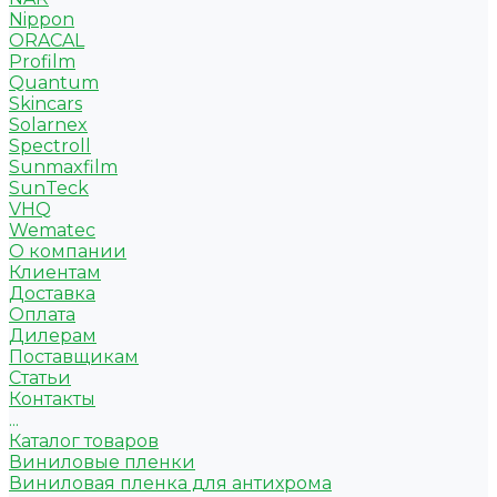
Nippon
ORACAL
Profilm
Quantum
Skincars
Solarnex
Spectroll
Sunmaxfilm
SunTeck
VHQ
Wematec
О компании
Клиентам
Доставка
Оплата
Дилерам
Поставщикам
Статьи
Контакты
...
Каталог товаров
Виниловые пленки
Виниловая пленка для антихрома