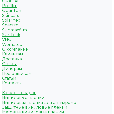
ORACAL
Profilm
Quantum
Skincars
Solarnex
Spectroll
Sunmaxfilm
SunTeck
VHQ
Wematec
О компании
Клиентам
Доставка
Оплата
Дилерам
Поставщикам
Статьи
Контакты
...
Каталог товаров
Виниловые пленки
Виниловая пленка для антихрома
Защитные виниловые пленки
Матовые виниловые пленки