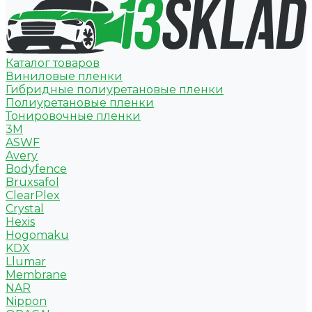
Каталог товаров
Виниловые пленки
Гибридные полиуретановые пленки
Полиуретановые пленки
Тонировочные пленки
3M
ASWF
Avery
Bodyfence
Bruxsafol
ClearPlex
Crystal
Hexis
Hogomaku
KDX
Llumar
Membrane
NAR
Nippon