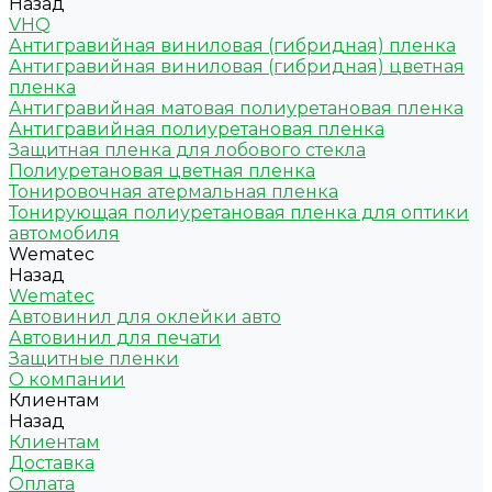
Назад
VHQ
Антигравийная виниловая (гибридная) пленка
Антигравийная виниловая (гибридная) цветная
пленка
Антигравийная матовая полиуретановая пленка
Антигравийная полиуретановая пленка
Защитная пленка для лобового стекла
Полиуретановая цветная пленка
Тонировочная атермальная пленка
Тонирующая полиуретановая пленка для оптики
автомобиля
Wematec
Назад
Wematec
Автовинил для оклейки авто
Автовинил для печати
Защитные пленки
О компании
Клиентам
Назад
Клиентам
Доставка
Оплата