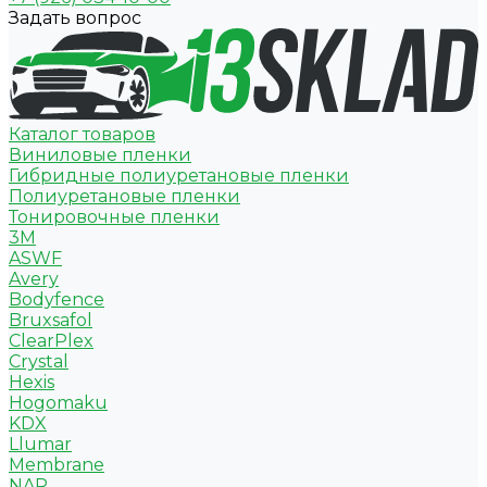
Задать вопрос
Каталог товаров
Виниловые пленки
Гибридные полиуретановые пленки
Полиуретановые пленки
Тонировочные пленки
3M
ASWF
Avery
Bodyfence
Bruxsafol
ClearPlex
Crystal
Hexis
Hogomaku
KDX
Llumar
Membrane
NAR