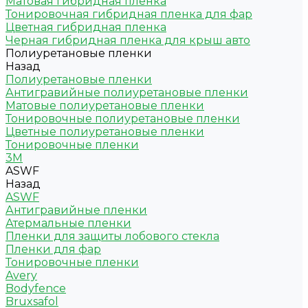
Матовая гибридная пленка
Тонировочная гибридная пленка для фар
Цветная гибридная пленка
Черная гибридная пленка для крыш авто
Полиуретановые пленки
Назад
Полиуретановые пленки
Антигравийные полиуретановые пленки
Матовые полиуретановые пленки
Тонировочные полиуретановые пленки
Цветные полиуретановые пленки
Тонировочные пленки
3M
ASWF
Назад
ASWF
Антигравийные пленки
Атермальные пленки
Пленки для защиты лобового стекла
Пленки для фар
Тонировочные пленки
Avery
Bodyfence
Bruxsafol