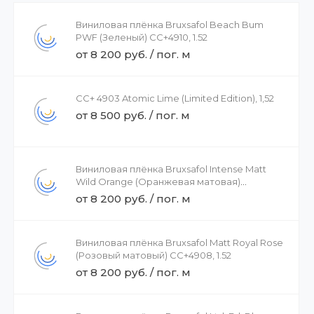
Виниловая плёнка Bruxsafol Beach Bum
PWF (Зеленый) CC+4910, 1.52
от 8 200 руб. / пог. м
CC+ 4903 Atomic Lime (Limited Edition), 1,52
от 8 500 руб. / пог. м
Виниловая плёнка Bruxsafol Intense Matt
Wild Orange (Оранжевая матовая)
CC+4244, 1.52
от 8 200 руб. / пог. м
Виниловая плёнка Bruxsafol Matt Royal Rose
(Розовый матовый) CC+4908, 1.52
от 8 200 руб. / пог. м