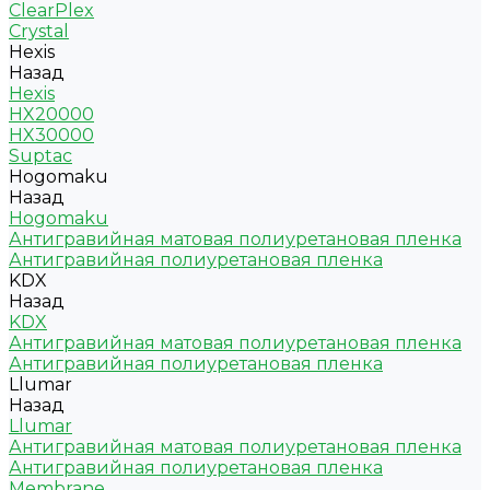
ClearPlex
Crystal
Hexis
Назад
Hexis
HX20000
HX30000
Suptac
Hogomaku
Назад
Hogomaku
Антигравийная матовая полиуретановая пленка
Антигравийная полиуретановая пленка
KDX
Назад
KDX
Антигравийная матовая полиуретановая пленка
Антигравийная полиуретановая пленка
Llumar
Назад
Llumar
Антигравийная матовая полиуретановая пленка
Антигравийная полиуретановая пленка
Membrane