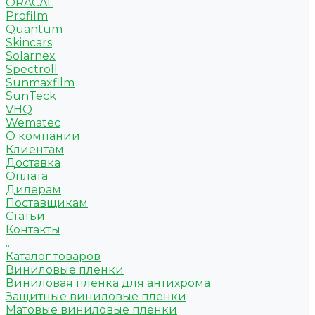
ORACAL
Profilm
Quantum
Skincars
Solarnex
Spectroll
Sunmaxfilm
SunTeck
VHQ
Wematec
О компании
Клиентам
Доставка
Оплата
Дилерам
Поставщикам
Статьи
Контакты
...
Каталог товаров
Виниловые пленки
Виниловая пленка для антихрома
Защитные виниловые пленки
Матовые виниловые пленки