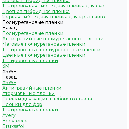
Матовая гибридная пленка
Тонировочная гибридная пленка для фар
Цветная гибридная пленка
Черная гибридная пленка для крыш авто
Полиуретановые пленки
Назад
Полиуретановые пленки
Антигравийные полиуретановые пленки
Матовые полиуретановые пленки
Тонировочные полиуретановые пленки
Цветные полиуретановые пленки
Тонировочные пленки
3M
ASWF
Назад
ASWF
Антигравийные пленки
Атермальные пленки
Пленки для защиты лобового стекла
Пленки для фар
Тонировочные пленки
Avery
Bodyfence
Bruxsafol