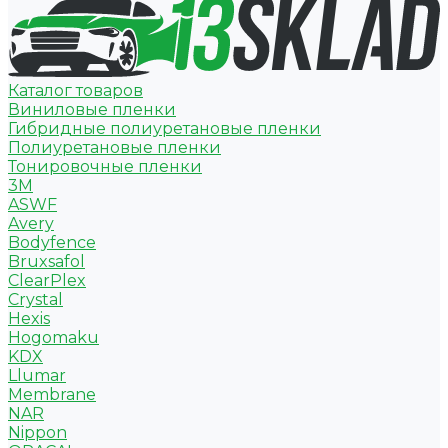
Каталог товаров
Виниловые пленки
Гибридные полиуретановые пленки
Полиуретановые пленки
Тонировочные пленки
3M
ASWF
Avery
Bodyfence
Bruxsafol
ClearPlex
Crystal
Hexis
Hogomaku
KDX
Llumar
Membrane
NAR
Nippon