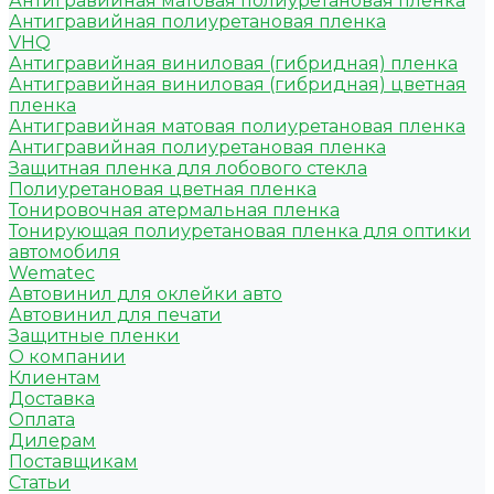
Антигравийная матовая полиуретановая пленка
Антигравийная полиуретановая пленка
VHQ
Антигравийная виниловая (гибридная) пленка
Антигравийная виниловая (гибридная) цветная
пленка
Антигравийная матовая полиуретановая пленка
Антигравийная полиуретановая пленка
Защитная пленка для лобового стекла
Полиуретановая цветная пленка
Тонировочная атермальная пленка
Тонирующая полиуретановая пленка для оптики
автомобиля
Wematec
Автовинил для оклейки авто
Автовинил для печати
Защитные пленки
О компании
Клиентам
Доставка
Оплата
Дилерам
Поставщикам
Статьи