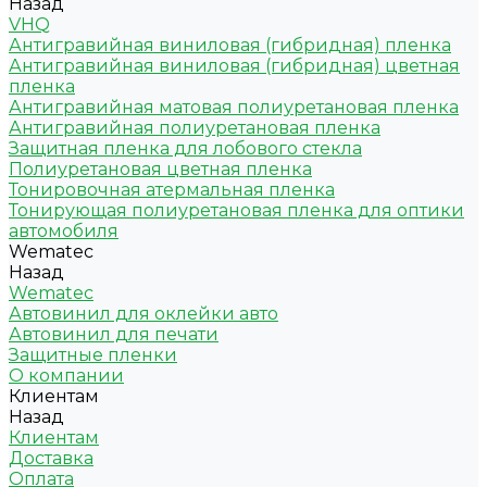
Назад
VHQ
Антигравийная виниловая (гибридная) пленка
Антигравийная виниловая (гибридная) цветная
пленка
Антигравийная матовая полиуретановая пленка
Антигравийная полиуретановая пленка
Защитная пленка для лобового стекла
Полиуретановая цветная пленка
Тонировочная атермальная пленка
Тонирующая полиуретановая пленка для оптики
автомобиля
Wematec
Назад
Wematec
Автовинил для оклейки авто
Автовинил для печати
Защитные пленки
О компании
Клиентам
Назад
Клиентам
Доставка
Оплата