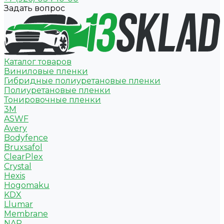
Задать вопрос
Каталог товаров
Виниловые пленки
Гибридные полиуретановые пленки
Полиуретановые пленки
Тонировочные пленки
3M
ASWF
Avery
Bodyfence
Bruxsafol
ClearPlex
Crystal
Hexis
Hogomaku
KDX
Llumar
Membrane
NAR