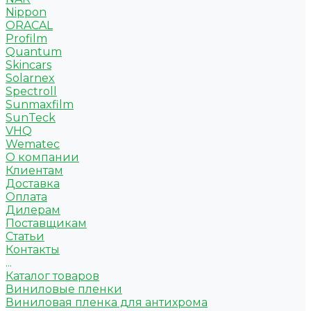
Nippon
ORACAL
Profilm
Quantum
Skincars
Solarnex
Spectroll
Sunmaxfilm
SunTeck
VHQ
Wematec
О компании
Клиентам
Доставка
Оплата
Дилерам
Поставщикам
Статьи
Контакты
...
Каталог товаров
Виниловые пленки
Виниловая пленка для антихрома