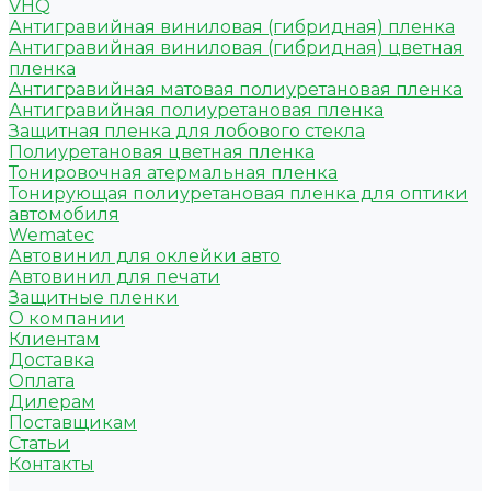
VHQ
Антигравийная виниловая (гибридная) пленка
Антигравийная виниловая (гибридная) цветная
пленка
Антигравийная матовая полиуретановая пленка
Антигравийная полиуретановая пленка
Защитная пленка для лобового стекла
Полиуретановая цветная пленка
Тонировочная атермальная пленка
Тонирующая полиуретановая пленка для оптики
автомобиля
Wematec
Автовинил для оклейки авто
Автовинил для печати
Защитные пленки
О компании
Клиентам
Доставка
Оплата
Дилерам
Поставщикам
Статьи
Контакты