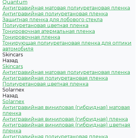
Quantum
Антигравийная матовая полиуретановая пленка
Антигравийная полиуретановая пленка
Защитная пленка для лобового стекла
Полиуретановая цветная пленка
Тонировочная атермальная пленка
Тонировочная пленка
Тонирующая полиуретановая пленка для оптики
автомобиля
Skincars
Назад
Skincars
Антигравийная матовая полиуретановая пленка
Антигравийная полиуретановая пленка
Полиуретановая цветная пленка
Solarnex
Назад
Solarnex
Антигравийная виниловая (гибридная) матовая
пленка
Антигравийная виниловая (гибридная) пленка
Антигравийная виниловая (гибридная) цветная
пленка
Антигравийная полиуретановая пленка