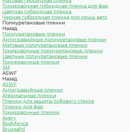
Матовая гибридная пленка
Тонировочная гибридная пленка для фар
Цветная гибридная пленка
Черная гибридная пленка для крыш авто
Полиуретановые пленки
Назад
Полиуретановые пленки
Антигравийные полиуретановые пленки
Матовые полиуретановые пленки
Тонировочные полиуретановые пленки
Цветные полиуретановые пленки
Тонировочные пленки
3M
ASWF
Назад
ASWF
Антигравийные пленки
Атермальные пленки
Пленки для защиты лобового стекла
Пленки для фар
Тонировочные пленки
Avery
Bodyfence
Bruxsafol