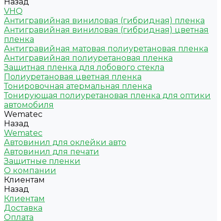
Назад
VHQ
Антигравийная виниловая (гибридная) пленка
Антигравийная виниловая (гибридная) цветная
пленка
Антигравийная матовая полиуретановая пленка
Антигравийная полиуретановая пленка
Защитная пленка для лобового стекла
Полиуретановая цветная пленка
Тонировочная атермальная пленка
Тонирующая полиуретановая пленка для оптики
автомобиля
Wematec
Назад
Wematec
Автовинил для оклейки авто
Автовинил для печати
Защитные пленки
О компании
Клиентам
Назад
Клиентам
Доставка
Оплата