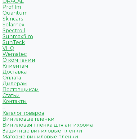
ORACAL
Profilm
Quantum
Skincars
Solarnex
Spectroll
Sunmaxfilm
SunTeck
VHQ
Wematec
О компании
Клиентам
Доставка
Оплата
Дилерам
Поставщикам
Статьи
Контакты
...
Каталог товаров
Виниловые пленки
Виниловая пленка для антихрома
Защитные виниловые пленки
Матовые виниловые пленки