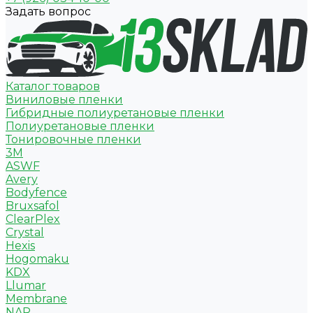
Задать вопрос
Каталог товаров
Виниловые пленки
Гибридные полиуретановые пленки
Полиуретановые пленки
Тонировочные пленки
3M
ASWF
Avery
Bodyfence
Bruxsafol
ClearPlex
Crystal
Hexis
Hogomaku
KDX
Llumar
Membrane
NAR