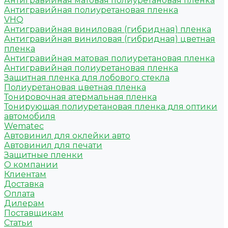
Антигравийная матовая полиуретановая пленка
Антигравийная полиуретановая пленка
VHQ
Антигравийная виниловая (гибридная) пленка
Антигравийная виниловая (гибридная) цветная
пленка
Антигравийная матовая полиуретановая пленка
Антигравийная полиуретановая пленка
Защитная пленка для лобового стекла
Полиуретановая цветная пленка
Тонировочная атермальная пленка
Тонирующая полиуретановая пленка для оптики
автомобиля
Wematec
Автовинил для оклейки авто
Автовинил для печати
Защитные пленки
О компании
Клиентам
Доставка
Оплата
Дилерам
Поставщикам
Статьи