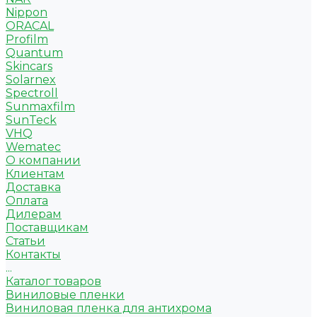
Nippon
ORACAL
Profilm
Quantum
Skincars
Solarnex
Spectroll
Sunmaxfilm
SunTeck
VHQ
Wematec
О компании
Клиентам
Доставка
Оплата
Дилерам
Поставщикам
Статьи
Контакты
...
Каталог товаров
Виниловые пленки
Виниловая пленка для антихрома