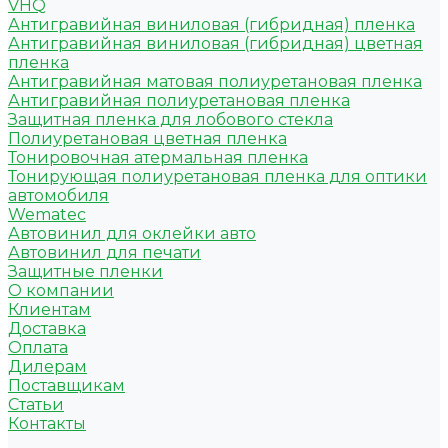
VHQ
Антигравийная виниловая (гибридная) пленка
Антигравийная виниловая (гибридная) цветная
пленка
Антигравийная матовая полиуретановая пленка
Антигравийная полиуретановая пленка
Защитная пленка для лобового стекла
Полиуретановая цветная пленка
Тонировочная атермальная пленка
Тонирующая полиуретановая пленка для оптики
автомобиля
Wematec
Автовинил для оклейки авто
Автовинил для печати
Защитные пленки
О компании
Клиентам
Доставка
Оплата
Дилерам
Поставщикам
Статьи
Контакты