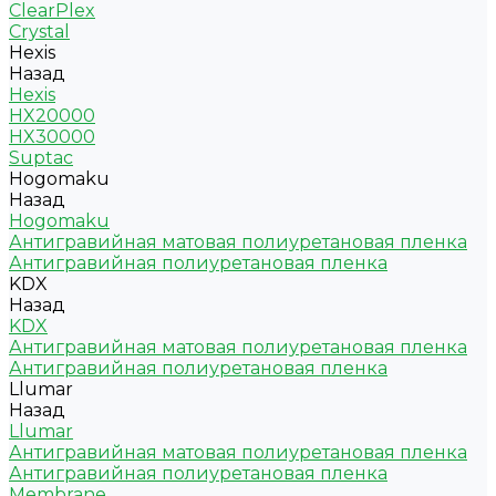
ClearPlex
Crystal
Hexis
Назад
Hexis
HX20000
HX30000
Suptac
Hogomaku
Назад
Hogomaku
Антигравийная матовая полиуретановая пленка
Антигравийная полиуретановая пленка
KDX
Назад
KDX
Антигравийная матовая полиуретановая пленка
Антигравийная полиуретановая пленка
Llumar
Назад
Llumar
Антигравийная матовая полиуретановая пленка
Антигравийная полиуретановая пленка
Membrane