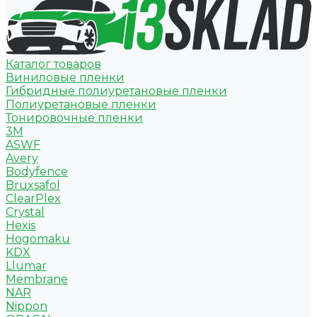
Каталог товаров
Виниловые пленки
Гибридные полиуретановые пленки
Полиуретановые пленки
Тонировочные пленки
3M
ASWF
Avery
Bodyfence
Bruxsafol
ClearPlex
Crystal
Hexis
Hogomaku
KDX
Llumar
Membrane
NAR
Nippon