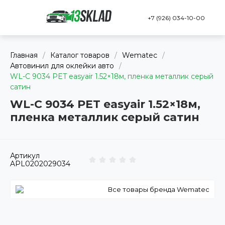
+7 (926) 034-10-00
Главная
/
Каталог товаров
/
Wematec
/
Автовинил для оклейки авто
/
WL-C 9034 PET easyair 1.52×18м, пленка металлик серый
сатин
WL-C 9034 PET easyair 1.52×18м,
пленка металлик серый сатин
Артикул
APL0202029034
Все товары бренда Wematec