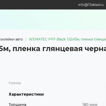
info@13sklad.ru
 оклейки авто
/
WEMATEC PPF Black 1.52х15м, пленка глянц
15м, пленка глянцевая чер
Размер
Характеристики
Толщина
180 мкм