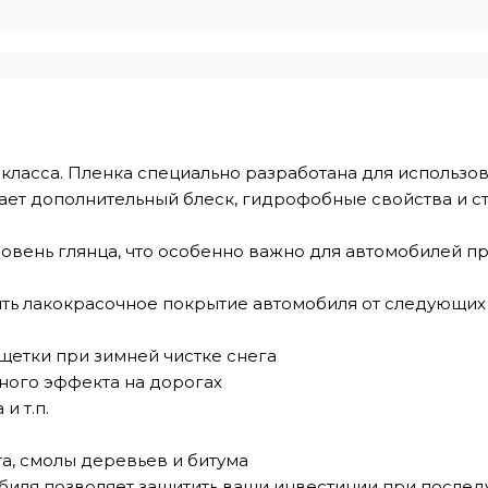
ласса. Пленка специально разработана для использов
ает дополнительный блеск, гидрофобные свойства и с
овень глянца, что особенно важно для автомобилей пр
ить лакокрасочное покрытие автомобиля от следующих
 щетки при зимней чистке снега
ного эффекта на дорогах
и т.п.
та, смолы деревьев и битума
биля позволяет защитить ваши инвестиции при после