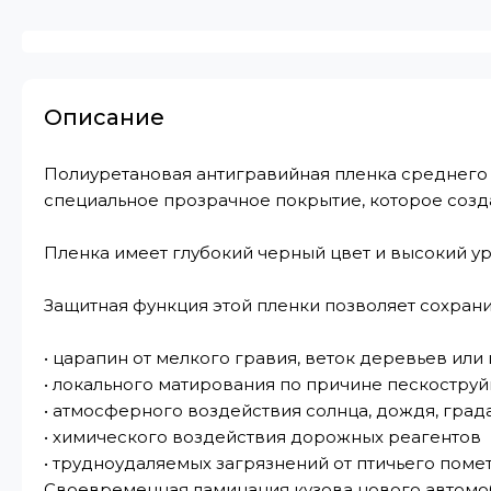
Описание
Полиуретановая антигравийная пленка среднего к
специальное прозрачное покрытие, которое созд
Пленка имеет глубокий черный цвет и высокий ур
Защитная функция этой пленки позволяет сохран
• царапин от мелкого гравия, веток деревьев или
• локального матирования по причине пескоструй
• атмосферного воздействия солнца, дождя, града 
• химического воздействия дорожных реагентов
• трудноудаляемых загрязнений от птичьего поме
Своевременная ламинация кузова нового автомо