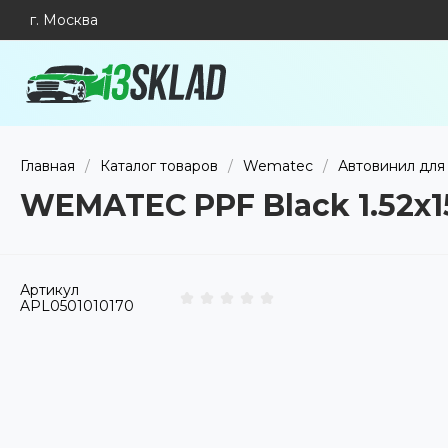
г. Москва
Главная
/
Каталог товаров
/
Wematec
/
Автовинил для
WEMATEC PPF Black 1.52х
Артикул
APL0501010170