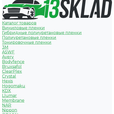
Каталог товаров
Виниловые пленки
Гибридные полиуретановые пленки
Полиуретановые пленки
Тонировочные пленки
3M
ASWF
Avery
Bodyfence
Bruxsafol
ClearPlex
Crystal
Hexis
Hogomaku
KDX
Llumar
Membrane
NAR
Nippon