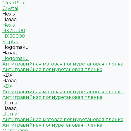
ClearPlex
Crystal
Hexis
Назад
Hexis
HX20000
HX30000
Suptac
Hogomaku
Назад
Hogomaku
Антигравийная матовая полиуретановая пленка
Антигравийная полиуретановая пленка
KDX
Назад
KDX
Антигравийная матовая полиуретановая пленка
Антигравийная полиуретановая пленка
Llumar
Назад
Llumar
Антигравийная матовая полиуретановая пленка
Антигравийная полиуретановая пленка
Membrane