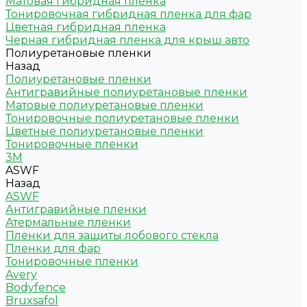
Матовая гибридная пленка
Тонировочная гибридная пленка для фар
Цветная гибридная пленка
Черная гибридная пленка для крыш авто
Полиуретановые пленки
Назад
Полиуретановые пленки
Антигравийные полиуретановые пленки
Матовые полиуретановые пленки
Тонировочные полиуретановые пленки
Цветные полиуретановые пленки
Тонировочные пленки
3M
ASWF
Назад
ASWF
Антигравийные пленки
Атермальные пленки
Пленки для защиты лобового стекла
Пленки для фар
Тонировочные пленки
Avery
Bodyfence
Bruxsafol