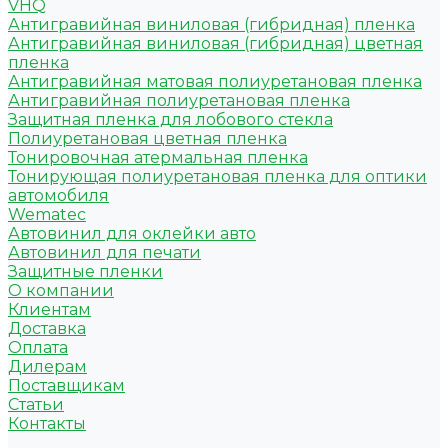
VHQ
Антигравийная виниловая (гибридная) пленка
Антигравийная виниловая (гибридная) цветная
пленка
Антигравийная матовая полиуретановая пленка
Антигравийная полиуретановая пленка
Защитная пленка для лобового стекла
Полиуретановая цветная пленка
Тонировочная атермальная пленка
Тонирующая полиуретановая пленка для оптики
автомобиля
Wematec
Автовинил для оклейки авто
Автовинил для печати
Защитные пленки
О компании
Клиентам
Доставка
Оплата
Дилерам
Поставщикам
Статьи
Контакты