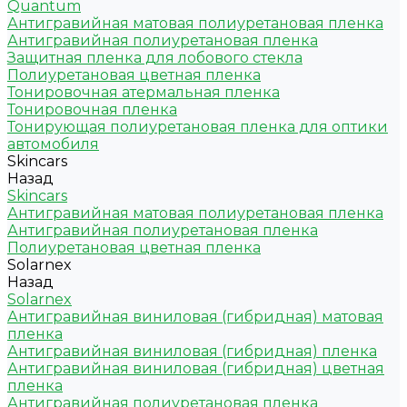
Quantum
Антигравийная матовая полиуретановая пленка
Антигравийная полиуретановая пленка
Защитная пленка для лобового стекла
Полиуретановая цветная пленка
Тонировочная атермальная пленка
Тонировочная пленка
Тонирующая полиуретановая пленка для оптики
автомобиля
Skincars
Назад
Skincars
Антигравийная матовая полиуретановая пленка
Антигравийная полиуретановая пленка
Полиуретановая цветная пленка
Solarnex
Назад
Solarnex
Антигравийная виниловая (гибридная) матовая
пленка
Антигравийная виниловая (гибридная) пленка
Антигравийная виниловая (гибридная) цветная
пленка
Антигравийная полиуретановая пленка