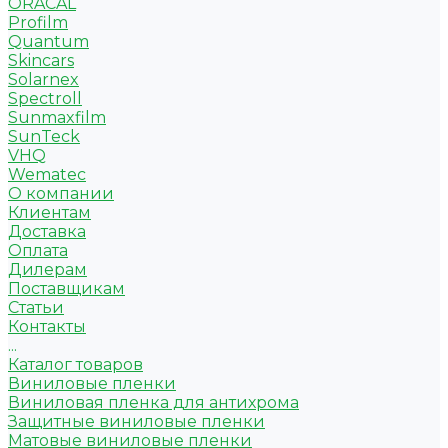
ORACAL
Profilm
Quantum
Skincars
Solarnex
Spectroll
Sunmaxfilm
SunTeck
VHQ
Wematec
О компании
Клиентам
Доставка
Оплата
Дилерам
Поставщикам
Статьи
Контакты
...
Каталог товаров
Виниловые пленки
Виниловая пленка для антихрома
Защитные виниловые пленки
Матовые виниловые пленки