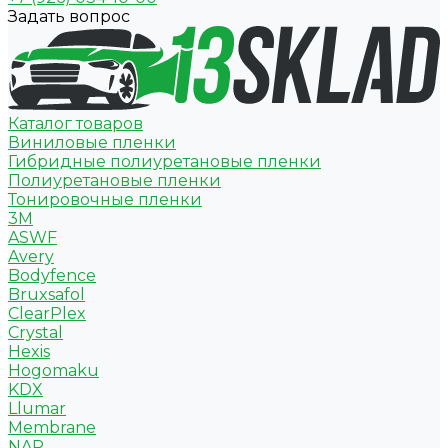
Задать вопрос
Каталог товаров
Виниловые пленки
Гибридные полиуретановые пленки
Полиуретановые пленки
Тонировочные пленки
3M
ASWF
Avery
Bodyfence
Bruxsafol
ClearPlex
Crystal
Hexis
Hogomaku
KDX
Llumar
Membrane
NAR