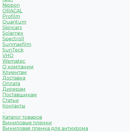
Nippon
ORACAL
Profilm
Quantum
Skincars
Solarnex
Spectroll
Sunmaxfilm
SunTeck
VHQ
Wematec
О компании
Клиентам
Доставка
Оплата
Дилерам
Поставщикам
Статьи
Контакты
...
Каталог товаров
Виниловые пленки
Виниловая пленка для антихрома