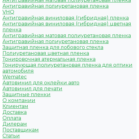
Антигравийная матовая полиуретановая пленка
Антигравийная полиуретановая пленка
VHQ
Антигравийная виниловая (гибридная) пленка
Антигравийная виниловая (гибридная) цветная
пленка
Антигравийная матовая полиуретановая пленка
Антигравийная полиуретановая пленка
Защитная пленка для лобового стекла
Полиуретановая цветная пленка
Тонировочная атермальная пленка
Тонирующая полиуретановая пленка для оптики
автомобиля
Wematec
Автовинил для оклейки авто
Автовинил для печати
Защитные пленки
О компании
Клиентам
Доставка
Оплата
Дилерам
Поставщикам
Статьи