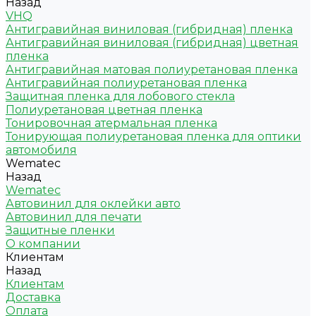
Назад
VHQ
Антигравийная виниловая (гибридная) пленка
Антигравийная виниловая (гибридная) цветная
пленка
Антигравийная матовая полиуретановая пленка
Антигравийная полиуретановая пленка
Защитная пленка для лобового стекла
Полиуретановая цветная пленка
Тонировочная атермальная пленка
Тонирующая полиуретановая пленка для оптики
автомобиля
Wematec
Назад
Wematec
Автовинил для оклейки авто
Автовинил для печати
Защитные пленки
О компании
Клиентам
Назад
Клиентам
Доставка
Оплата