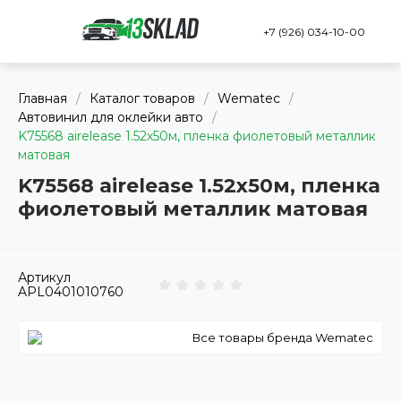
+7 (926) 034-10-00
Главная
/
Каталог товаров
/
Wematec
/
Автовинил для оклейки авто
/
K75568 airelease 1.52х50м, пленка фиолетовый металлик
матовая
K75568 airelease 1.52х50м, пленка
фиолетовый металлик матовая
Артикул
APL0401010760
Все товары бренда Wematec