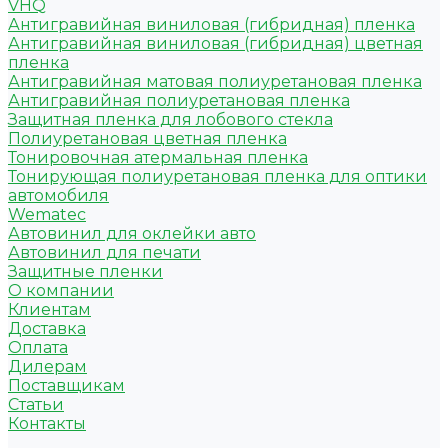
VHQ
Антигравийная виниловая (гибридная) пленка
Антигравийная виниловая (гибридная) цветная
пленка
Антигравийная матовая полиуретановая пленка
Антигравийная полиуретановая пленка
Защитная пленка для лобового стекла
Полиуретановая цветная пленка
Тонировочная атермальная пленка
Тонирующая полиуретановая пленка для оптики
автомобиля
Wematec
Автовинил для оклейки авто
Автовинил для печати
Защитные пленки
О компании
Клиентам
Доставка
Оплата
Дилерам
Поставщикам
Статьи
Контакты