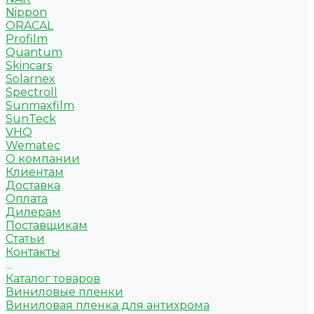
Nippon
ORACAL
Profilm
Quantum
Skincars
Solarnex
Spectroll
Sunmaxfilm
SunTeck
VHQ
Wematec
О компании
Клиентам
Доставка
Оплата
Дилерам
Поставщикам
Статьи
Контакты
...
Каталог товаров
Виниловые пленки
Виниловая пленка для антихрома