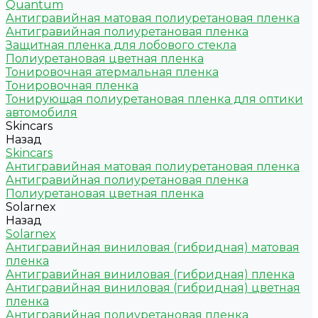
Quantum
Антигравийная матовая полиуретановая пленка
Антигравийная полиуретановая пленка
Защитная пленка для лобового стекла
Полиуретановая цветная пленка
Тонировочная атермальная пленка
Тонировочная пленка
Тонирующая полиуретановая пленка для оптики
автомобиля
Skincars
Назад
Skincars
Антигравийная матовая полиуретановая пленка
Антигравийная полиуретановая пленка
Полиуретановая цветная пленка
Solarnex
Назад
Solarnex
Антигравийная виниловая (гибридная) матовая
пленка
Антигравийная виниловая (гибридная) пленка
Антигравийная виниловая (гибридная) цветная
пленка
Антигравийная полиуретановая пленка