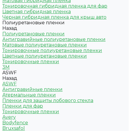
Матовая гибридная пленка
Тонировочная гибридная пленка для фар
Цветная гибридная пленка
Черная гибридная пленка для крыш авто
Полиуретановые пленки
Назад
Полиуретановые пленки
Антигравийные полиуретановые пленки
Матовые полиуретановые пленки
Тонировочные полиуретановые пленки
Цветные полиуретановые пленки
Тонировочные пленки
3M
ASWF
Назад
ASWF
Антигравийные пленки
Атермальные пленки
Пленки для защиты лобового стекла
Пленки для фар
Тонировочные пленки
Avery
Bodyfence
Bruxsafol