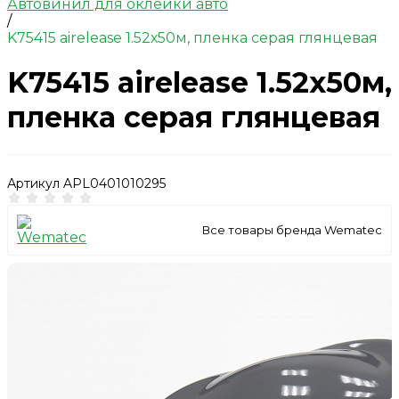
Автовинил для оклейки авто
/
K75415 airelease 1.52х50м, пленка серая глянцевая
K75415 airelease 1.52х50м,
пленка серая глянцевая
Артикул
APL0401010295
Все товары бренда Wematec