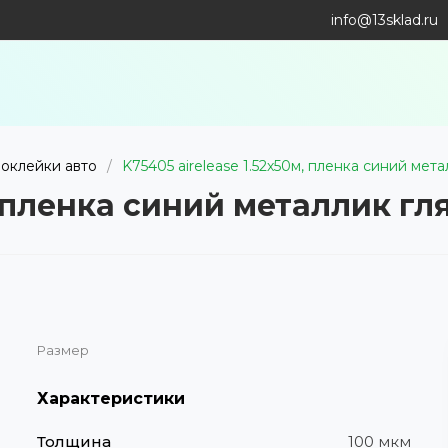
info@13sklad.ru
 оклейки авто
/
K75405 airelease 1.52х50м, пленка синий мет
м, пленка синий металлик г
Размер
Характеристики
Толщина
100 мкм