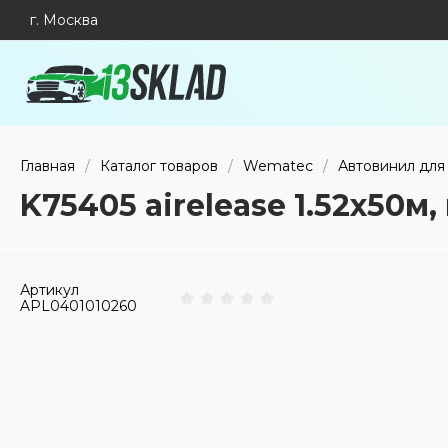
г. Москва
Главная
/
Каталог товаров
/
Wematec
/
Автовинил для
K75405 airelease 1.52х50
Артикул
APL0401010260