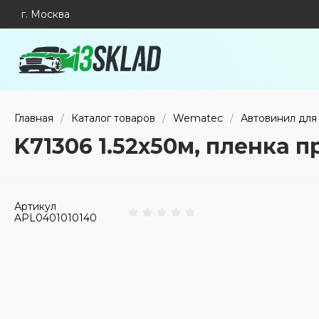
г. Москва
Главная
/
Каталог товаров
/
Wematec
/
Автовинил для
K71306 1.52х50м, пленка
Артикул
APL0401010140