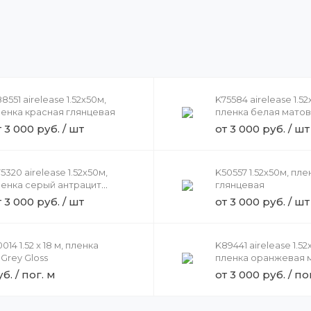
8551 airelease 1.52х50м,
K75584 airelease 1.52
ленка красная глянцевая
пленка белая матов
перламутром
т 3 000 руб. / шт
от 3 000 руб. / шт
5320 airelease 1.52х50м,
K50557 1.52х50м, пл
ленка серый антрацит
глянцевая
атовая
т 3 000 руб. / шт
от 3 000 руб. / шт
14 1.52 x 18 м, пленка
K89441 airelease 1.52
Grey Gloss
пленка оранжевая 
б. / пог. м
от 3 000 руб. / по