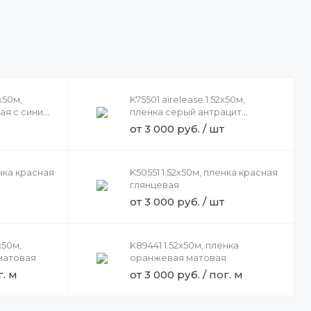
х50м,
K75501 airelease 1.52х50м,
ая с синим
пленка серый антрацит
матовая
от 3 000 руб. / шт
енка красная
K50551 1.52х50м, пленка красная
глянцевая
от 3 000 руб. / шт
х50м,
K89441 1.52х50м, пленка
матовая
оранжевая матовая
г. м
от 3 000 руб. / пог. м