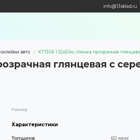
info@13sklad.ru
 оклейки авто
/
K71306 1.52х50м, пленка прозрачная глянце
 прозрачная глянцевая с се
Размер
Характеристики
Толщина
60 мкм