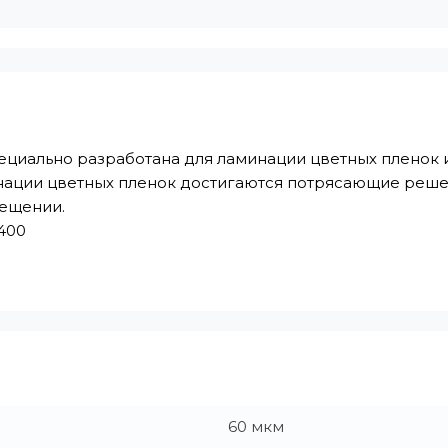
пециально разработана для ламинации цветных плено
нации цветных пленок достигаются потрясающие реше
вещении.
400
60 мкм