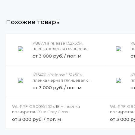
Похожие товары
K88771 airelease 1.52х50м,
K8
пленка зеленая глянцевая
п
от 3 000 руб. / пог. м
о
K75470 airelease 1.52х50м,
K7
пленка черная глянцевая с
п
радугой
м
от 3 000 руб. / пог. м
о
WL-PPF-G 90016 1.52 x 18 м, пленка
WL-PPF-G 900
полиуретан Blue Grey Gloss
полиуретан 
от 3 000 руб. / пог. м
от 3 000 ру