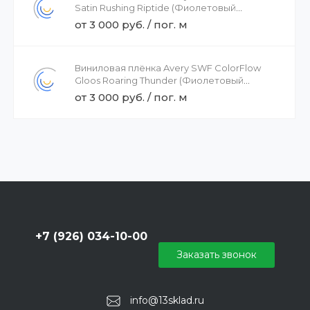
Satin Rushing Riptide (Фиолетовый
сатиновый хамелеон) BG7600001 , 1.52
от 3 000 руб. / пог. м
Виниловая плёнка Avery SWF ColorFlow
Gloos Roaring Thunder (Фиолетовый
глянцевый хамелеон) BJ0840001, 1.52
от 3 000 руб. / пог. м
+7 (926) 034-10-00
Заказать звонок
info@13sklad.ru