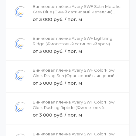
Виниловая плёнка Avery SWF Satin Metallic
Grey Blue (Синий сатиновый металлик)
BJ0940001, 1.52
от 3 000 руб. / пог. м
Виниловая плёнка Avery SWF Lightning
Ridge (Фиолетовый сатиновый хром)
BJ1080001, 1.52
от 3 000 руб. / пог. м
Виниловая плёнка Avery SWF ColorFlow
Gloss Rising Sun (Оранжевый глянцевый
хамелеон) BJ1010001, 1.52
от 3 000 руб. / пог. м
Виниловая плёнка Avery SWF ColorFlow
Gloss Rushing Riptide (Фиолетовый
глянцевый хамелеон) BJ1100001 , 1.52
от 3 000 руб. / пог. м
Виниловая плёнка Avery SWF ColorFlow