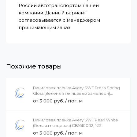
России автотранспортом нашей
компании. Данный вариант
согласовывается с менеджером
принимающим заказ
Похожие товары
Виниловая плёнка Avery SWF Fresh Spring
Gloss (Зелёный глянцевый хамелеон)
BG7460001, 1.52
от 3 000 руб. / пог. м
Виниловая плёнка Avery SWF Pearl White
(Белая глянцевая) CB1610002, 1.52
от 3 000 руб. / пог. м