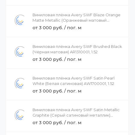
Виниловая плёнка Avery SWF Blaze Orange
Matte Metallic (Оранжевый матовый
металлик) AV3010001, 1.52
от 3 000 руб. / пог. м
Виниловая плёнка Avery SWF Brushed Black
(Чёрная матовая) AR1310001, 1.52
от 3 000 руб. / пог. м
Виниловая плёнка Avery SWF Satin Pearl
White (Белая сатиновая) AW1700001, 1.52
от 3 000 руб. / пог. м
Виниловая плёнка Avery SWF Satin Metallic
Graphite (Серый сатиновый металлик)
BJ1030001 , 1.52
от 3 000 руб. / пог. м