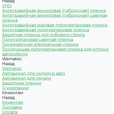
Назад
VHQ
Антигравийная виниловая (гибридная) пленка
Антигравийная виниловая (гибридная) цветная
пленка
Антигравийная матовая полиуретановая пленка
Антигравийная полиуретановая пленка
Защитная пленка для лобового стекла
Полиуретановая цветная пленка
Тонировочная атермальная пленка
Тонирующая полиуретановая пленка для оптики
автомобиля
Wematec
Назад
Wematec
Автовинил для оклейки авто
Автовинил для печати
Защитные пленки
О компании
Клиентам
Назад
Клиентам
Доставка
Оплата