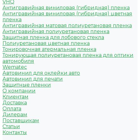
VHQ
Антигравийная виниловая (гибридная) пленка
Антигравийная виниловая (гибридная) цветная
пленка
Антигравийная матовая полиуретановая пленка
Антигравийная полиуретановая пленка
Защитная пленка для лобового стекла
Полиуретановая цветная пленка
Тонировочная атермальная пленка
Тонирующая полиуретановая пленка для оптики
автомобиля
Wematec
Автовинил для оклейки авто
Автовинил для печати
Защитные пленки
О компании
Клиентам
Доставка
Оплата
Дилерам
Поставщикам
Статьи
Контакты