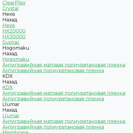
ClearPlex
Crystal
Hexis
Назад
Hexis
HX20000
HX30000
Suptac
Hogomaku
Назад
Hogomaku
Антигравийная матовая полиуретановая пленка
Антигравийная полиуретановая пленка
KDX
Назад
KDX
Антигравийная матовая полиуретановая пленка
Антигравийная полиуретановая пленка
Llumar
Назад
Llumar
Антигравийная матовая полиуретановая пленка
Антигравийная полиуретановая пленка
Membrane