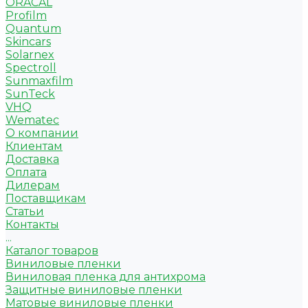
ORACAL
Profilm
Quantum
Skincars
Solarnex
Spectroll
Sunmaxfilm
SunTeck
VHQ
Wematec
О компании
Клиентам
Доставка
Оплата
Дилерам
Поставщикам
Статьи
Контакты
...
Каталог товаров
Виниловые пленки
Виниловая пленка для антихрома
Защитные виниловые пленки
Матовые виниловые пленки