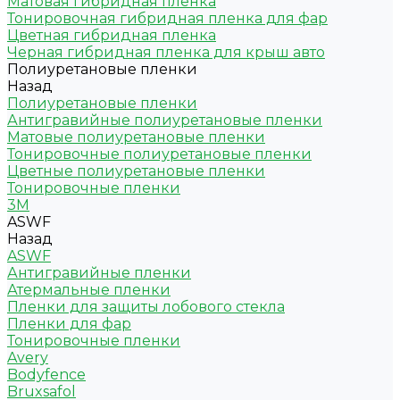
Матовая гибридная пленка
Тонировочная гибридная пленка для фар
Цветная гибридная пленка
Черная гибридная пленка для крыш авто
Полиуретановые пленки
Назад
Полиуретановые пленки
Антигравийные полиуретановые пленки
Матовые полиуретановые пленки
Тонировочные полиуретановые пленки
Цветные полиуретановые пленки
Тонировочные пленки
3M
ASWF
Назад
ASWF
Антигравийные пленки
Атермальные пленки
Пленки для защиты лобового стекла
Пленки для фар
Тонировочные пленки
Avery
Bodyfence
Bruxsafol