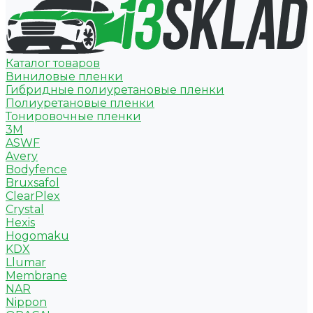
Каталог товаров
Виниловые пленки
Гибридные полиуретановые пленки
Полиуретановые пленки
Тонировочные пленки
3M
ASWF
Avery
Bodyfence
Bruxsafol
ClearPlex
Crystal
Hexis
Hogomaku
KDX
Llumar
Membrane
NAR
Nippon