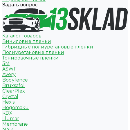
Задать вопрос
Каталог товаров
Виниловые пленки
Гибридные полиуретановые пленки
Полиуретановые пленки
Тонировочные пленки
3M
ASWF
Avery
Bodyfence
Bruxsafol
ClearPlex
Crystal
Hexis
Hogomaku
KDX
Llumar
Membrane
NAR