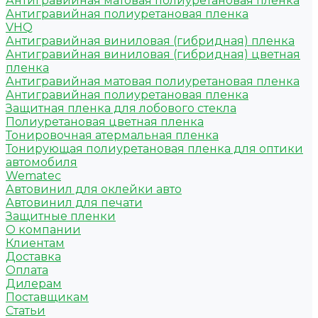
Антигравийная матовая полиуретановая пленка
Антигравийная полиуретановая пленка
VHQ
Антигравийная виниловая (гибридная) пленка
Антигравийная виниловая (гибридная) цветная
пленка
Антигравийная матовая полиуретановая пленка
Антигравийная полиуретановая пленка
Защитная пленка для лобового стекла
Полиуретановая цветная пленка
Тонировочная атермальная пленка
Тонирующая полиуретановая пленка для оптики
автомобиля
Wematec
Автовинил для оклейки авто
Автовинил для печати
Защитные пленки
О компании
Клиентам
Доставка
Оплата
Дилерам
Поставщикам
Статьи