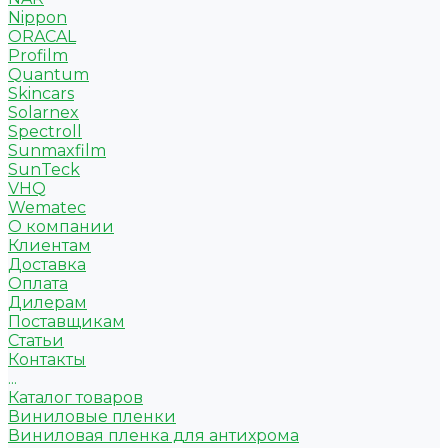
Nippon
ORACAL
Profilm
Quantum
Skincars
Solarnex
Spectroll
Sunmaxfilm
SunTeck
VHQ
Wematec
О компании
Клиентам
Доставка
Оплата
Дилерам
Поставщикам
Статьи
Контакты
...
Каталог товаров
Виниловые пленки
Виниловая пленка для антихрома