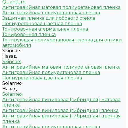
Quantum
Антигравийная матовая полиуретановая пленка
Антигравийная полиуретановая пленка
Защитная пленка для лобового стекла
Полиуретановая цветная пленка
Тонировочная атермальная пленка
Тонировочная пленка
Тонирующая полиуретановая пленка для оптики
автомобиля
Skincars
Назад
Skincars
Антигравийная матовая полиуретановая пленка
Антигравийная полиуретановая пленка
Полиуретановая цветная пленка
Solarnex
Назад
Solarnex
Антигравийная виниловая (гибридная) матовая
пленка
Антигравийная виниловая (гибридная) пленка
Антигравийная виниловая (гибридная) цветная
пленка
Антигравийная полиуретановая пленка