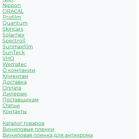
Nippon
ORACAL
Profilm
Quantum
Skincars
Solarnex
Spectroll
Sunmaxfilm
SunTeck
VHQ
Wematec
О компании
Клиентам
Доставка
Оплата
Дилерам
Поставщикам
Статьи
Контакты
...
Каталог товаров
Виниловые пленки
Виниловая пленка для антихрома