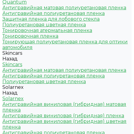
Quantum
Антигравийная матовая полиуретановая пленка
Антигравийная полиуретановая пленка
Защитная пленка для лобового стекла
Полиуретановая цветная пленка
Тонировочная атермальная пленка
Тонировочная пленка
Тонирующая полиуретановая пленка для оптики
автомобиля
Skincars
Назад
Skincars
Антигравийная матовая полиуретановая пленка
Антигравийная полиуретановая пленка
Полиуретановая цветная пленка
Solarnex
Назад
Solarnex
Антигравийная виниловая (гибридная) матовая
пленка
Антигравийная виниловая (гибридная) пленка
Антигравийная виниловая (гибридная) цветная
пленка
Антигравийная полиуретановая пленка