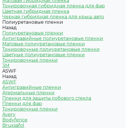
Матовая гибридная пленка
Тонировочная гибридная пленка для фар
Цветная гибридная пленка
Черная гибридная пленка для крыш авто
Полиуретановые пленки
Назад
Полиуретановые пленки
Антигравийные полиуретановые пленки
Матовые полиуретановые пленки
Тонировочные полиуретановые пленки
Цветные полиуретановые пленки
Тонировочные пленки
3M
ASWF
Назад
ASWF
Антигравийные пленки
Атермальные пленки
Пленки для защиты лобового стекла
Пленки для фар
Тонировочные пленки
Avery
Bodyfence
Bruxsafol