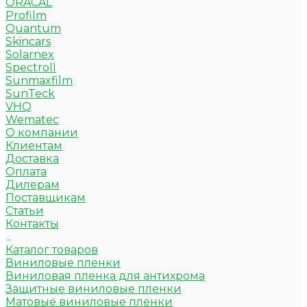
ORACAL
Profilm
Quantum
Skincars
Solarnex
Spectroll
Sunmaxfilm
SunTeck
VHQ
Wematec
О компании
Клиентам
Доставка
Оплата
Дилерам
Поставщикам
Статьи
Контакты
...
Каталог товаров
Виниловые пленки
Виниловая пленка для антихрома
Защитные виниловые пленки
Матовые виниловые пленки