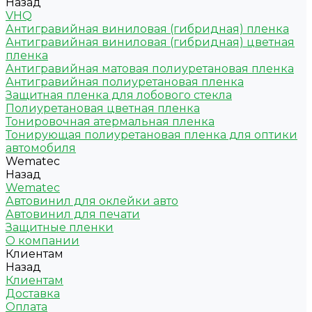
Назад
VHQ
Антигравийная виниловая (гибридная) пленка
Антигравийная виниловая (гибридная) цветная
пленка
Антигравийная матовая полиуретановая пленка
Антигравийная полиуретановая пленка
Защитная пленка для лобового стекла
Полиуретановая цветная пленка
Тонировочная атермальная пленка
Тонирующая полиуретановая пленка для оптики
автомобиля
Wematec
Назад
Wematec
Автовинил для оклейки авто
Автовинил для печати
Защитные пленки
О компании
Клиентам
Назад
Клиентам
Доставка
Оплата