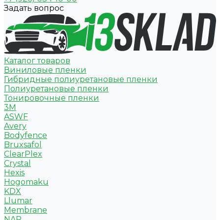
Задать вопрос
Каталог товаров
Виниловые пленки
Гибридные полиуретановые пленки
Полиуретановые пленки
Тонировочные пленки
3M
ASWF
Avery
Bodyfence
Bruxsafol
ClearPlex
Crystal
Hexis
Hogomaku
KDX
Llumar
Membrane
NAR