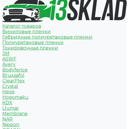
Каталог товаров
Виниловые пленки
Гибридные полиуретановые пленки
Полиуретановые пленки
Тонировочные пленки
3M
ASWF
Avery
Bodyfence
Bruxsafol
ClearPlex
Crystal
Hexis
Hogomaku
KDX
Llumar
Membrane
NAR
Nippon