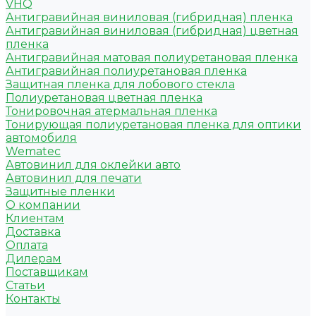
VHQ
Антигравийная виниловая (гибридная) пленка
Антигравийная виниловая (гибридная) цветная
пленка
Антигравийная матовая полиуретановая пленка
Антигравийная полиуретановая пленка
Защитная пленка для лобового стекла
Полиуретановая цветная пленка
Тонировочная атермальная пленка
Тонирующая полиуретановая пленка для оптики
автомобиля
Wematec
Автовинил для оклейки авто
Автовинил для печати
Защитные пленки
О компании
Клиентам
Доставка
Оплата
Дилерам
Поставщикам
Статьи
Контакты