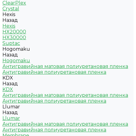
ClearPlex
Crystal
Hexis
Назад
Hexis
HX20000
HX30000
Suptac
Hogomaku
Назад
Hogomaku
Антигравийная матовая полиуретановая пленка
Антигравийная полиуретановая пленка
KDX
Назад
KDX
Антигравийная матовая полиуретановая пленка
Антигравийная полиуретановая пленка
Llumar
Назад
Llumar
Антигравийная матовая полиуретановая пленка
Антигравийная полиуретановая пленка
Membrane