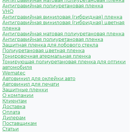
Антигравийная матовая полиуретановая пленка
Антигравийная полиуретановая пленка
VHQ
Антигравийная виниловая (гибридная) пленка
Антигравийная виниловая (гибридная) цветная
пленка
Антигравийная матовая полиуретановая пленка
Антигравийная полиуретановая пленка
Защитная пленка для лобового стекла
Полиуретановая цветная пленка
Тонировочная атермальная пленка
Тонирующая полиуретановая пленка для оптики
автомобиля
Wematec
Автовинил для оклейки авто
Автовинил для печати
Защитные пленки
О компании
Клиентам
Доставка
Оплата
Дилерам
Поставщикам
Статьи