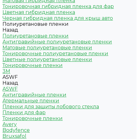
Матовая гибридная пленка
Тонировочная гибридная пленка для фар
Цветная гибридная пленка
Черная гибридная пленка для крыш авто
Полиуретановые пленки
Назад
Полиуретановые пленки
Антигравийные полиуретановые пленки
Матовые полиуретановые пленки
Тонировочные полиуретановые пленки
Цветные полиуретановые пленки
Тонировочные пленки
3M
ASWF
Назад
ASWF
Антигравийные пленки
Атермальные пленки
Пленки для защиты лобового стекла
Пленки для фар
Тонировочные пленки
Avery
Bodyfence
Bruxsafol