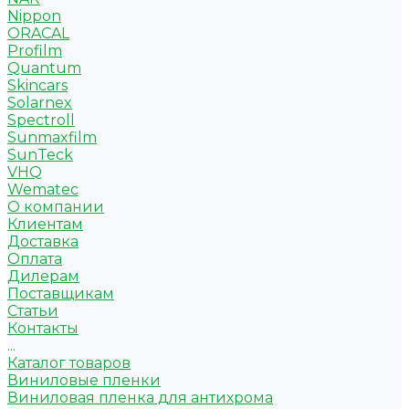
Nippon
ORACAL
Profilm
Quantum
Skincars
Solarnex
Spectroll
Sunmaxfilm
SunTeck
VHQ
Wematec
О компании
Клиентам
Доставка
Оплата
Дилерам
Поставщикам
Статьи
Контакты
...
Каталог товаров
Виниловые пленки
Виниловая пленка для антихрома