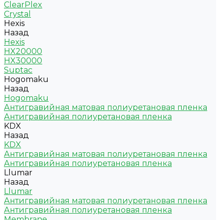
ClearPlex
Crystal
Hexis
Назад
Hexis
HX20000
HX30000
Suptac
Hogomaku
Назад
Hogomaku
Антигравийная матовая полиуретановая пленка
Антигравийная полиуретановая пленка
KDX
Назад
KDX
Антигравийная матовая полиуретановая пленка
Антигравийная полиуретановая пленка
Llumar
Назад
Llumar
Антигравийная матовая полиуретановая пленка
Антигравийная полиуретановая пленка
Membrane