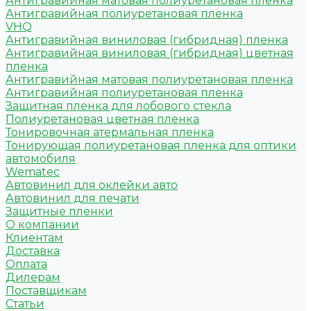
Антигравийная матовая полиуретановая пленка
Антигравийная полиуретановая пленка
VHQ
Антигравийная виниловая (гибридная) пленка
Антигравийная виниловая (гибридная) цветная
пленка
Антигравийная матовая полиуретановая пленка
Антигравийная полиуретановая пленка
Защитная пленка для лобового стекла
Полиуретановая цветная пленка
Тонировочная атермальная пленка
Тонирующая полиуретановая пленка для оптики
автомобиля
Wematec
Автовинил для оклейки авто
Автовинил для печати
Защитные пленки
О компании
Клиентам
Доставка
Оплата
Дилерам
Поставщикам
Статьи