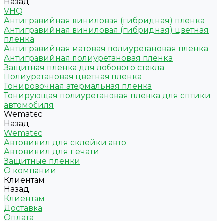
Назад
VHQ
Антигравийная виниловая (гибридная) пленка
Антигравийная виниловая (гибридная) цветная
пленка
Антигравийная матовая полиуретановая пленка
Антигравийная полиуретановая пленка
Защитная пленка для лобового стекла
Полиуретановая цветная пленка
Тонировочная атермальная пленка
Тонирующая полиуретановая пленка для оптики
автомобиля
Wematec
Назад
Wematec
Автовинил для оклейки авто
Автовинил для печати
Защитные пленки
О компании
Клиентам
Назад
Клиентам
Доставка
Оплата