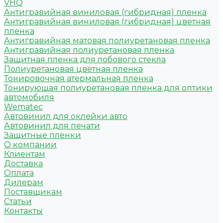
VHQ
Антигравийная виниловая (гибридная) пленка
Антигравийная виниловая (гибридная) цветная
пленка
Антигравийная матовая полиуретановая пленка
Антигравийная полиуретановая пленка
Защитная пленка для лобового стекла
Полиуретановая цветная пленка
Тонировочная атермальная пленка
Тонирующая полиуретановая пленка для оптики
автомобиля
Wematec
Автовинил для оклейки авто
Автовинил для печати
Защитные пленки
О компании
Клиентам
Доставка
Оплата
Дилерам
Поставщикам
Статьи
Контакты