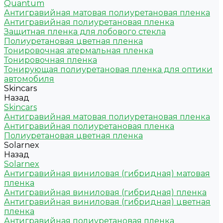
Quantum
Антигравийная матовая полиуретановая пленка
Антигравийная полиуретановая пленка
Защитная пленка для лобового стекла
Полиуретановая цветная пленка
Тонировочная атермальная пленка
Тонировочная пленка
Тонирующая полиуретановая пленка для оптики
автомобиля
Skincars
Назад
Skincars
Антигравийная матовая полиуретановая пленка
Антигравийная полиуретановая пленка
Полиуретановая цветная пленка
Solarnex
Назад
Solarnex
Антигравийная виниловая (гибридная) матовая
пленка
Антигравийная виниловая (гибридная) пленка
Антигравийная виниловая (гибридная) цветная
пленка
Антигравийная полиуретановая пленка