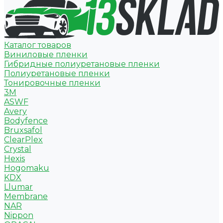
Каталог товаров
Виниловые пленки
Гибридные полиуретановые пленки
Полиуретановые пленки
Тонировочные пленки
3M
ASWF
Avery
Bodyfence
Bruxsafol
ClearPlex
Crystal
Hexis
Hogomaku
KDX
Llumar
Membrane
NAR
Nippon