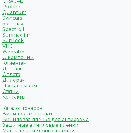
ORACAL
Profilm
Quantum
Skincars
Solarnex
Spectroll
Sunmaxfilm
SunTeck
VHQ
Wematec
О компании
Клиентам
Доставка
Оплата
Дилерам
Поставщикам
Статьи
Контакты
...
Каталог товаров
Виниловые пленки
Виниловая пленка для антихрома
Защитные виниловые пленки
Матовые виниловые пленки