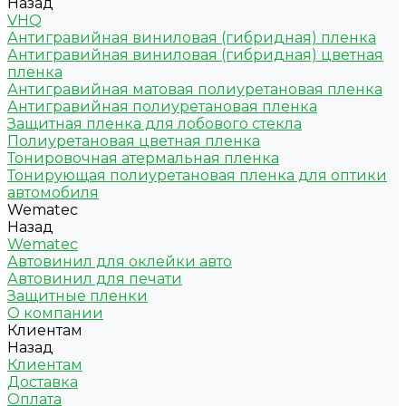
Назад
VHQ
Антигравийная виниловая (гибридная) пленка
Антигравийная виниловая (гибридная) цветная
пленка
Антигравийная матовая полиуретановая пленка
Антигравийная полиуретановая пленка
Защитная пленка для лобового стекла
Полиуретановая цветная пленка
Тонировочная атермальная пленка
Тонирующая полиуретановая пленка для оптики
автомобиля
Wematec
Назад
Wematec
Автовинил для оклейки авто
Автовинил для печати
Защитные пленки
О компании
Клиентам
Назад
Клиентам
Доставка
Оплата