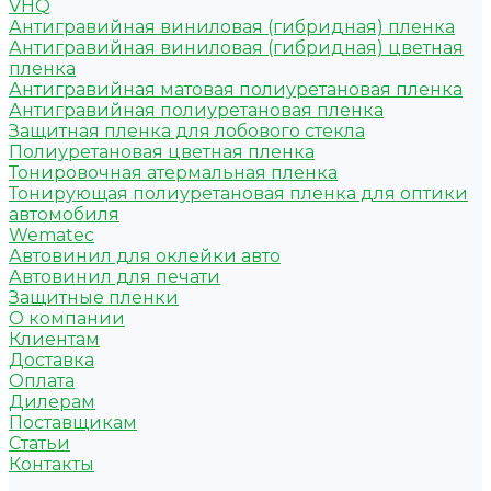
VHQ
Антигравийная виниловая (гибридная) пленка
Антигравийная виниловая (гибридная) цветная
пленка
Антигравийная матовая полиуретановая пленка
Антигравийная полиуретановая пленка
Защитная пленка для лобового стекла
Полиуретановая цветная пленка
Тонировочная атермальная пленка
Тонирующая полиуретановая пленка для оптики
автомобиля
Wematec
Автовинил для оклейки авто
Автовинил для печати
Защитные пленки
О компании
Клиентам
Доставка
Оплата
Дилерам
Поставщикам
Статьи
Контакты