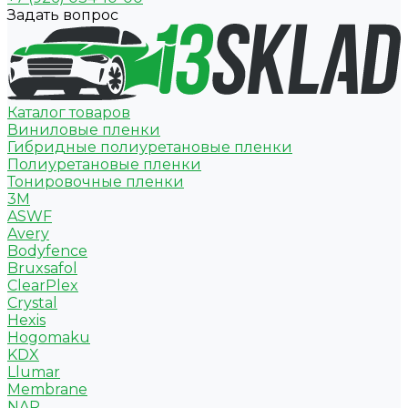
Задать вопрос
Каталог товаров
Виниловые пленки
Гибридные полиуретановые пленки
Полиуретановые пленки
Тонировочные пленки
3M
ASWF
Avery
Bodyfence
Bruxsafol
ClearPlex
Crystal
Hexis
Hogomaku
KDX
Llumar
Membrane
NAR