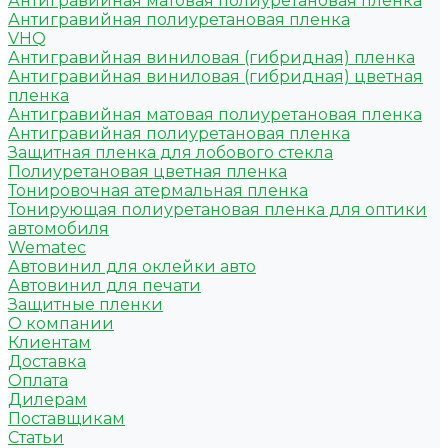
Антигравийная матовая полиуретановая пленка
Антигравийная полиуретановая пленка
VHQ
Антигравийная виниловая (гибридная) пленка
Антигравийная виниловая (гибридная) цветная
пленка
Антигравийная матовая полиуретановая пленка
Антигравийная полиуретановая пленка
Защитная пленка для лобового стекла
Полиуретановая цветная пленка
Тонировочная атермальная пленка
Тонирующая полиуретановая пленка для оптики
автомобиля
Wematec
Автовинил для оклейки авто
Автовинил для печати
Защитные пленки
О компании
Клиентам
Доставка
Оплата
Дилерам
Поставщикам
Статьи