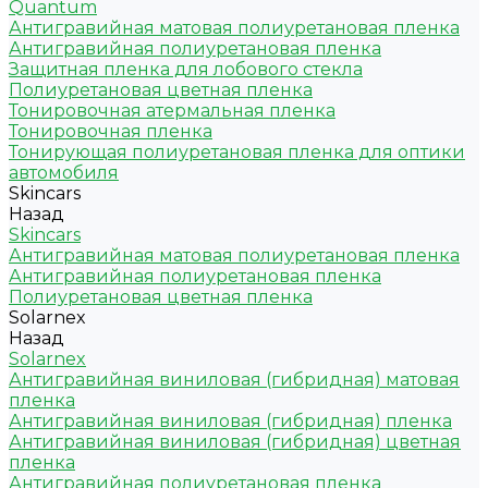
Quantum
Антигравийная матовая полиуретановая пленка
Антигравийная полиуретановая пленка
Защитная пленка для лобового стекла
Полиуретановая цветная пленка
Тонировочная атермальная пленка
Тонировочная пленка
Тонирующая полиуретановая пленка для оптики
автомобиля
Skincars
Назад
Skincars
Антигравийная матовая полиуретановая пленка
Антигравийная полиуретановая пленка
Полиуретановая цветная пленка
Solarnex
Назад
Solarnex
Антигравийная виниловая (гибридная) матовая
пленка
Антигравийная виниловая (гибридная) пленка
Антигравийная виниловая (гибридная) цветная
пленка
Антигравийная полиуретановая пленка