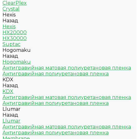
ClearPlex
Crystal
Hexis
Назад
Hexis
HX20000
HX30000
Suptac
Hogomaku
Назад
Hogomaku
Антигравийная матовая полиуретановая пленка
Антигравийная полиуретановая пленка
KDX
Назад
KDX
Антигравийная матовая полиуретановая пленка
Антигравийная полиуретановая пленка
Llumar
Назад
Llumar
Антигравийная матовая полиуретановая пленка
Антигравийная полиуретановая пленка
Membrane