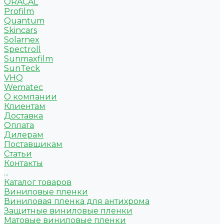
ORACAL
Profilm
Quantum
Skincars
Solarnex
Spectroll
Sunmaxfilm
SunTeck
VHQ
Wematec
О компании
Клиентам
Доставка
Оплата
Дилерам
Поставщикам
Статьи
Контакты
...
Каталог товаров
Виниловые пленки
Виниловая пленка для антихрома
Защитные виниловые пленки
Матовые виниловые пленки