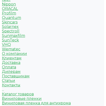
Nippon
ORACAL
Profilm
Quantum
Skincars
Solarnex
Spectroll
Sunmaxfilm
SunTeck
VHQ
Wematec
О компании
Клиентам
Доставка
Оплата
Дилерам
Поставщикам
Статьи
Контакты
...
Каталог товаров
Виниловые пленки
Виниловая пленка для антихрома