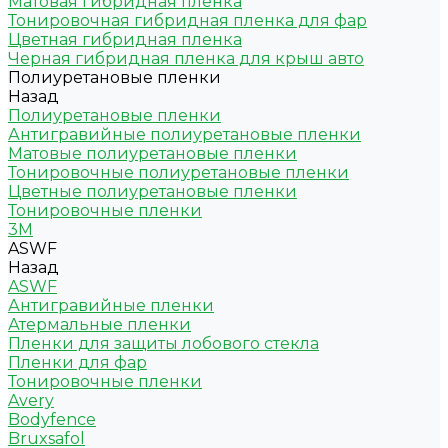
Матовая гибридная пленка
Тонировочная гибридная пленка для фар
Цветная гибридная пленка
Черная гибридная пленка для крыш авто
Полиуретановые пленки
Назад
Полиуретановые пленки
Антигравийные полиуретановые пленки
Матовые полиуретановые пленки
Тонировочные полиуретановые пленки
Цветные полиуретановые пленки
Тонировочные пленки
3M
ASWF
Назад
ASWF
Антигравийные пленки
Атермальные пленки
Пленки для защиты лобового стекла
Пленки для фар
Тонировочные пленки
Avery
Bodyfence
Bruxsafol