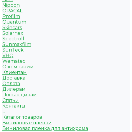
Nippon
ORACAL
Profilm
Quantum
Skincars
Solarnex
Spectroll
Sunmaxfilm
SunTeck
VHQ
Wematec
О компании
Клиентам
Доставка
Оплата
Дилерам
Поставщикам
Статьи
Контакты
...
Каталог товаров
Виниловые пленки
Виниловая пленка для антихрома