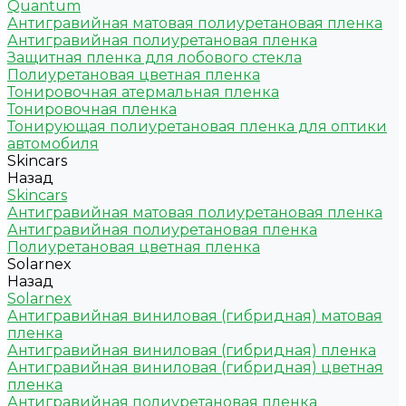
Quantum
Антигравийная матовая полиуретановая пленка
Антигравийная полиуретановая пленка
Защитная пленка для лобового стекла
Полиуретановая цветная пленка
Тонировочная атермальная пленка
Тонировочная пленка
Тонирующая полиуретановая пленка для оптики
автомобиля
Skincars
Назад
Skincars
Антигравийная матовая полиуретановая пленка
Антигравийная полиуретановая пленка
Полиуретановая цветная пленка
Solarnex
Назад
Solarnex
Антигравийная виниловая (гибридная) матовая
пленка
Антигравийная виниловая (гибридная) пленка
Антигравийная виниловая (гибридная) цветная
пленка
Антигравийная полиуретановая пленка