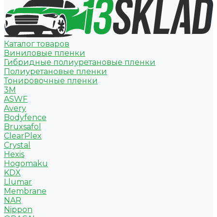
Каталог товаров
Виниловые пленки
Гибридные полиуретановые пленки
Полиуретановые пленки
Тонировочные пленки
3M
ASWF
Avery
Bodyfence
Bruxsafol
ClearPlex
Crystal
Hexis
Hogomaku
KDX
Llumar
Membrane
NAR
Nippon