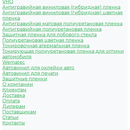
VHQ
Антигравийная виниловая (гибридная) пленка
Антигравийная виниловая (гибридная) цветная
пленка
Антигравийная матовая полиуретановая пленка
Антигравийная полиуретановая пленка
Защитная пленка для лобового стекла
Полиуретановая цветная пленка
Тонировочная атермальная пленка
Тонирующая полиуретановая пленка для оптики
автомобиля
Wematec
Автовинил для оклейки авто
Автовинил для печати
Защитные пленки
О компании
Клиентам
Доставка
Оплата
Дилерам
Поставщикам
Статьи
Контакты