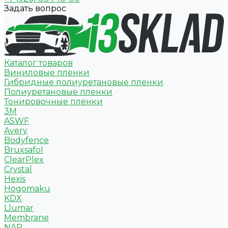
Задать вопрос
Каталог товаров
Виниловые пленки
Гибридные полиуретановые пленки
Полиуретановые пленки
Тонировочные пленки
3M
ASWF
Avery
Bodyfence
Bruxsafol
ClearPlex
Crystal
Hexis
Hogomaku
KDX
Llumar
Membrane
NAR