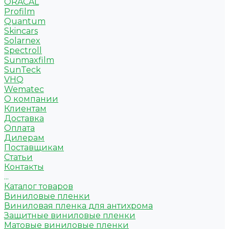
ORACAL
Profilm
Quantum
Skincars
Solarnex
Spectroll
Sunmaxfilm
SunTeck
VHQ
Wematec
О компании
Клиентам
Доставка
Оплата
Дилерам
Поставщикам
Статьи
Контакты
...
Каталог товаров
Виниловые пленки
Виниловая пленка для антихрома
Защитные виниловые пленки
Матовые виниловые пленки