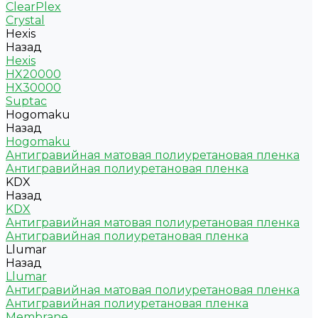
ClearPlex
Crystal
Hexis
Назад
Hexis
HX20000
HX30000
Suptac
Hogomaku
Назад
Hogomaku
Антигравийная матовая полиуретановая пленка
Антигравийная полиуретановая пленка
KDX
Назад
KDX
Антигравийная матовая полиуретановая пленка
Антигравийная полиуретановая пленка
Llumar
Назад
Llumar
Антигравийная матовая полиуретановая пленка
Антигравийная полиуретановая пленка
Membrane