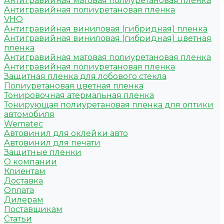
Антигравийная матовая полиуретановая пленка
Антигравийная полиуретановая пленка
VHQ
Антигравийная виниловая (гибридная) пленка
Антигравийная виниловая (гибридная) цветная
пленка
Антигравийная матовая полиуретановая пленка
Антигравийная полиуретановая пленка
Защитная пленка для лобового стекла
Полиуретановая цветная пленка
Тонировочная атермальная пленка
Тонирующая полиуретановая пленка для оптики
автомобиля
Wematec
Автовинил для оклейки авто
Автовинил для печати
Защитные пленки
О компании
Клиентам
Доставка
Оплата
Дилерам
Поставщикам
Статьи