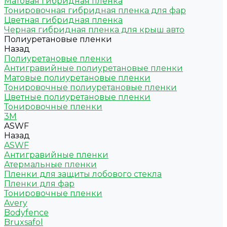
Матовая гибридная пленка
Тонировочная гибридная пленка для фар
Цветная гибридная пленка
Черная гибридная пленка для крыш авто
Полиуретановые пленки
Назад
Полиуретановые пленки
Антигравийные полиуретановые пленки
Матовые полиуретановые пленки
Тонировочные полиуретановые пленки
Цветные полиуретановые пленки
Тонировочные пленки
3M
ASWF
Назад
ASWF
Антигравийные пленки
Атермальные пленки
Пленки для защиты лобового стекла
Пленки для фар
Тонировочные пленки
Avery
Bodyfence
Bruxsafol