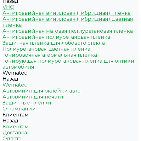
Назад
VHQ
Антигравийная виниловая (гибридная) пленка
Антигравийная виниловая (гибридная) цветная
пленка
Антигравийная матовая полиуретановая пленка
Антигравийная полиуретановая пленка
Защитная пленка для лобового стекла
Полиуретановая цветная пленка
Тонировочная атермальная пленка
Тонирующая полиуретановая пленка для оптики
автомобиля
Wematec
Назад
Wematec
Автовинил для оклейки авто
Автовинил для печати
Защитные пленки
О компании
Клиентам
Назад
Клиентам
Доставка
Оплата